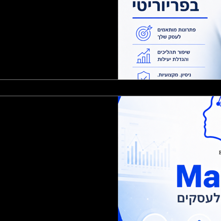
 איך לבחור
לך
מחפשים תמיכה, יישום או פיתוח בפריוריטי? MaxData מספקת שירותי פריוריטי
רציות, הרשאות, הדרכה ופתרון