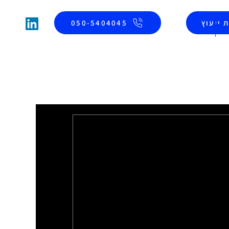
 ייעוץ
050-5404045