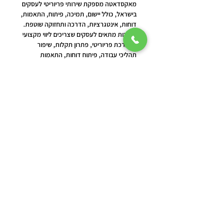
מאקסדאטה מספקת שירותי פריוריטי לעסקים 
בישראל, כולל יישום, תמיכה, פיתוח, התאמות, 
דוחות, אינטגרציות, הדרכה ותחזוקה שוטפת.
השירות מתאים לעסקים שצריכים ליווי מקצועי 
במערכת פריוריטי, פתרון תקלות, שיפור 
תהליכי עבודה, פיתוח דוחות, התאמות 
מערכת או חיבור בין פריוריטי למערכות נוספות.
המטרה היא לעזור לעסק לעבוד בצורה חכמה, 
מהירה ומדויקת יותר, תוך התאמת מערכת 
פריוריטי לצרכים האמיתיים של הארגון.
לסיכום
מערכת פריוריטי יכולה להיות כלי ניהולי חזק 
מאוד, אך כדי להפיק ממנה את המקסימום 
צריך ליישם, לתחזק ולפתח אותה בצורה נכונה.
תמיכה מקצועית בפריוריטי, פיתוחים 
מותאמים, דוחות מדויקים, אינטגרציות 
ותהליכי עבודה נכונים יכולים לשפר משמעותית 
את הפעילות היומיומית של העסק.
אם העסק שלכם עובד עם פריוריטי וצריך 
תמיכה, פיתוח, יישום או שיפור תהליכים — 
MaxData יכולה לספק מענה מקצועי ומותאם 