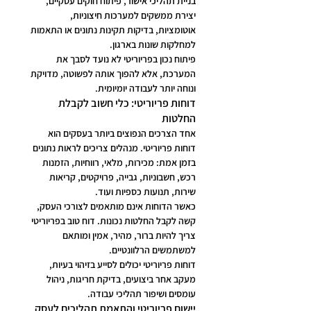
בניית תהליכי אישור, פיתוח חוקים עסקיים, 
יצירת ממשקים למערכות חיצוניות, 
אוטומציות, בדיקות תקינות נתונים או התאמות 
למחלקות שונות בארגון.
פיתוח נכון בפריוריטי לא נועד לסבך את 
המערכת, אלא להפוך אותה לפשוטה, מדויקת 
ונוחה יותר לעבודה יומיומית.
דוחות פריוריטי: כלי חשוב לקבלת 
החלטות
אחד הצרכים הנפוצים ביותר בעסקים הוא 
דוחות פריוריטי. מנהלים צריכים לראות נתונים 
בזמן אמת: מכירות, מלאי, רווחיות, הזמנות 
רכש, חשבוניות, גבייה, פרויקטים, קריאות 
שירות, תנועות כספיות ועוד.
כאשר הדוחות אינם מותאמים לצורכי העסק, 
קשה לקבל החלטות נכונות. דוח טוב בפריוריטי 
צריך להיות ברור, מהיר, אמין ומותאם 
למשתמשים הרלוונטיים.
דוחות פריוריטי יכולים לסייע בזיהוי בעיות, 
מעקב אחר ביצועים, בדיקת חריגות, ניהול 
עומסים ושיפור תהליכי עבודה.
יישום פריוריטי והתאמת תהליכים לעסק