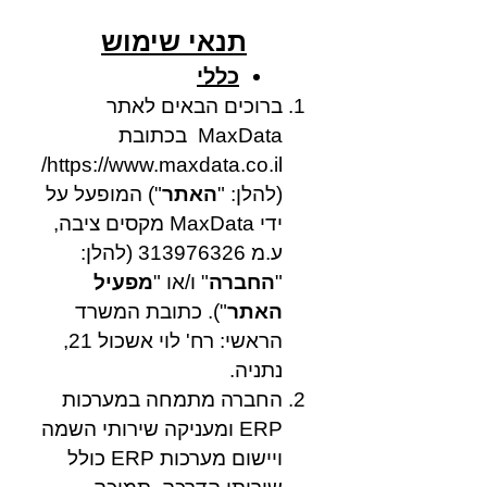
תנאי שימוש
כללי
ברוכים הבאים לאתר
MaxData בכתובת
https://www.maxdata.co.il/
(להלן: "
האתר
") המופעל על
ידי MaxData מקסים ציבה,
ע.מ
313976326
(להלן:
"
החברה
" ו/או "
מפעיל
האתר
"). כתובת המשרד
הראשי: רח' לוי אשכול 21,
נתניה.
החברה מתמחה במערכות
ERP ומעניקה שירותי השמה
ויישום מערכות ERP כולל