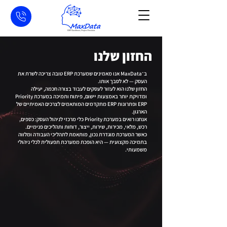
החזון שלנו
ב־MaxData אנו מאמינים שמערכת ERP טובה צריכה לשרת את
העסק — לא לסבך אותו.
החזון שלנו הוא לעזור לעסקים לעבוד בצורה חכמה, יעילה
ומדויקת יותר באמצעות יישום, פיתוח ותמיכה במערכת Priority
ERP ופתרונות ERP מתקדמים המותאמים לצרכים האמיתיים של
הארגון.
אנחנו רואים במערכת Priority כלי מרכזי לניהול העסק: כספים,
רכש, מלאי, מכירות, שירות, ייצור, דוחות ותהליכים פנימיים.
כאשר המערכת מוגדרת נכון, מותאמת לתהליכי העבודה ומלווה
בתמיכה מקצועית — היא הופכת ממערכת תפעולית לכלי ניהולי
משמעותי.